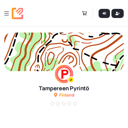
Tampereen Pyrintö
Finland