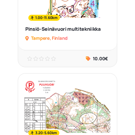
1.00-11.60km
Pinsiö-Seinävuori multitekniikka
Tampere, Finland
10.00€
3.20-5.60km